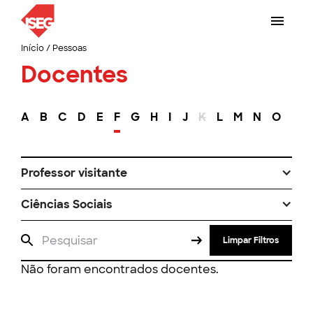
Início
/
Pessoas
Docentes
A
B
C
D
E
F
G
H
I
J
K
L
M
N
O
P
Professor visitante
Ciências Sociais
Limpar Filtros
Não foram encontrados docentes.