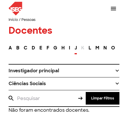
Início
/
Pessoas
Docentes
A
B
C
D
E
F
G
H
I
J
K
L
M
N
O
P
Investigador principal
Ciências Sociais
Limpar Filtros
Não foram encontrados docentes.