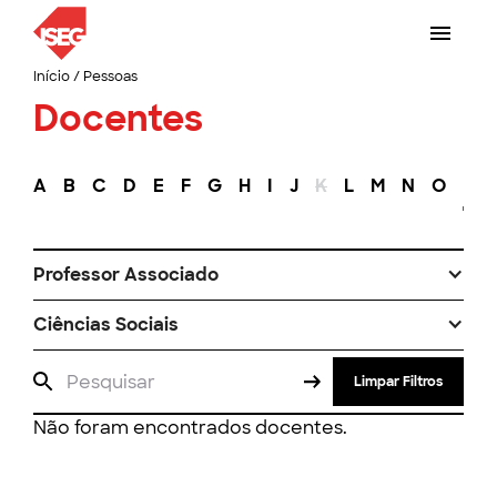
Início
/
Pessoas
Docentes
A
B
C
D
E
F
G
H
I
J
K
L
M
N
O
P
Professor Associado
Ciências Sociais
Limpar Filtros
Não foram encontrados docentes.