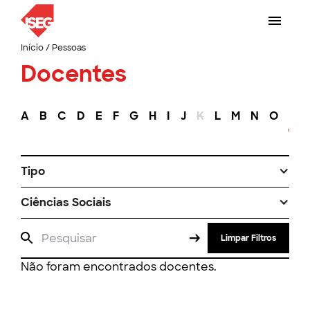
Início
/
Pessoas
Docentes
A
B
C
D
E
F
G
H
I
J
K
L
M
N
O
P
Tipo
Ciências Sociais
Limpar Filtros
Não foram encontrados docentes.