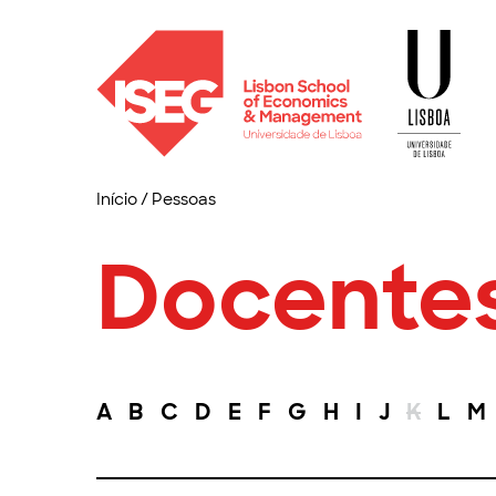
Início
/
Pessoas
Docente
A
B
C
D
E
F
G
H
I
J
K
L
M