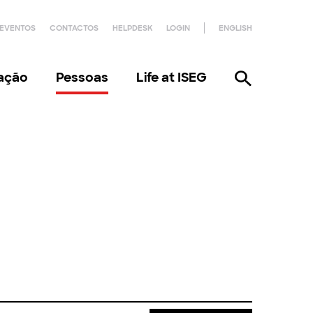
EVENTOS
CONTACTOS
HELPDESK
LOGIN
ENGLISH
gação
Pessoas
Life at ISEG