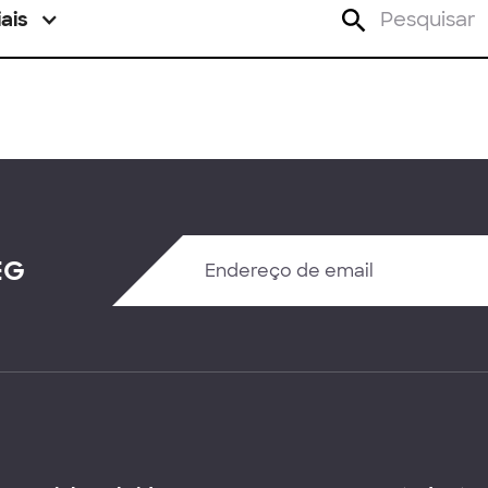
ais
EG