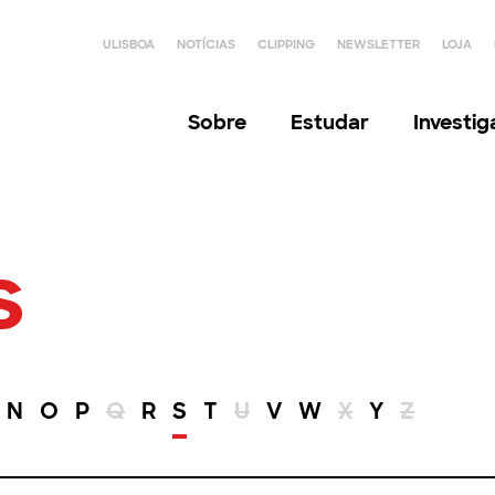
ULISBOA
NOTÍCIAS
CLIPPING
NEWSLETTER
LOJA
Sobre
Estudar
Investi
s
N
O
P
Q
R
S
T
U
V
W
X
Y
Z