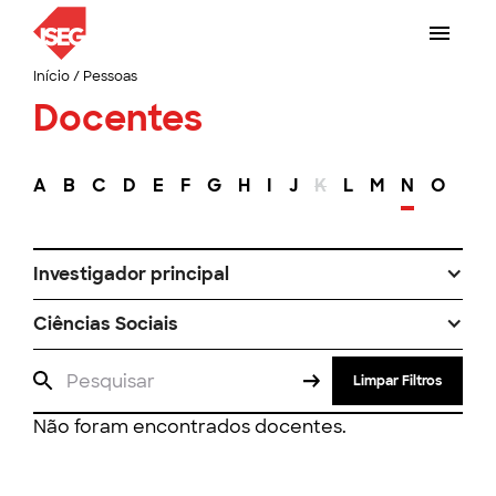
Início
/
Pessoas
Docentes
A
B
C
D
E
F
G
H
I
J
K
L
M
N
O
P
Investigador principal
Ciências Sociais
Limpar Filtros
Não foram encontrados docentes.