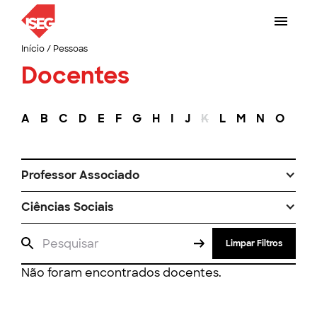
Início
/
Pessoas
Docentes
A
B
C
D
E
F
G
H
I
J
K
L
M
N
O
P
Professor Associado
Ciências Sociais
Limpar Filtros
Não foram encontrados docentes.