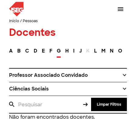
Início
/
Pessoas
Docentes
A
B
C
D
E
F
G
H
I
J
K
L
M
N
O
P
Professor Associado Convidado
Ciências Sociais
Limpar Filtros
Não foram encontrados docentes.