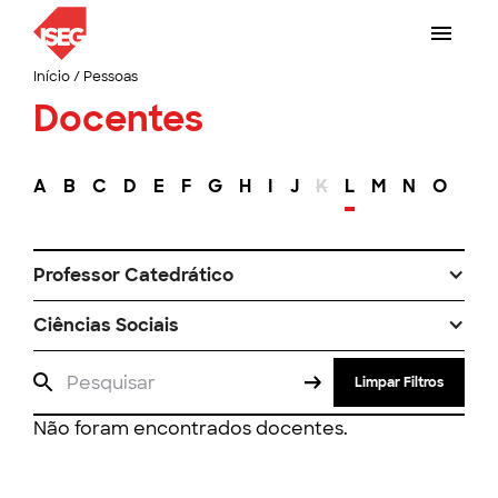
Início
/
Pessoas
Docentes
A
B
C
D
E
F
G
H
I
J
K
L
M
N
O
P
Professor Catedrático
Ciências Sociais
Limpar Filtros
Não foram encontrados docentes.