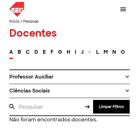
Início
/
Pessoas
Docentes
A
B
C
D
E
F
G
H
I
J
K
L
M
N
O
P
Professor Auxiliar
Ciências Sociais
Limpar Filtros
Não foram encontrados docentes.