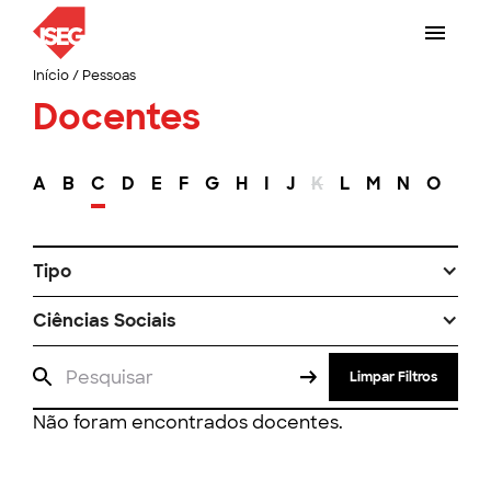
Início
/
Pessoas
Docentes
A
B
C
D
E
F
G
H
I
J
K
L
M
N
O
P
Tipo
Ciências Sociais
Limpar Filtros
Não foram encontrados docentes.