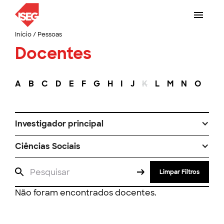
Início
/
Pessoas
Docentes
A
B
C
D
E
F
G
H
I
J
K
L
M
N
O
P
Investigador principal
Ciências Sociais
Limpar Filtros
Não foram encontrados docentes.