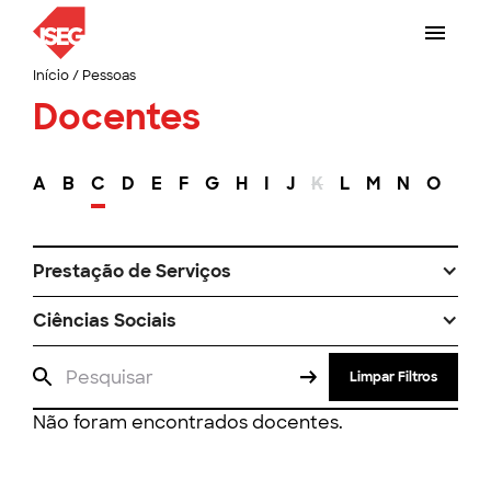
Início
/
Pessoas
Docentes
A
B
C
D
E
F
G
H
I
J
K
L
M
N
O
P
Prestação de Serviços
Ciências Sociais
Limpar Filtros
Não foram encontrados docentes.