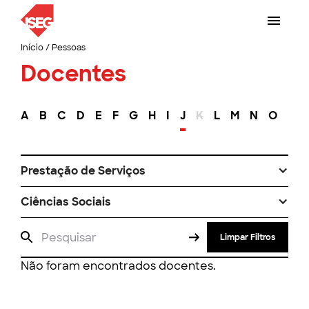
Início
/
Pessoas
Docentes
A
B
C
D
E
F
G
H
I
J
K
L
M
N
O
P
Prestação de Serviços
Ciências Sociais
Limpar Filtros
Não foram encontrados docentes.