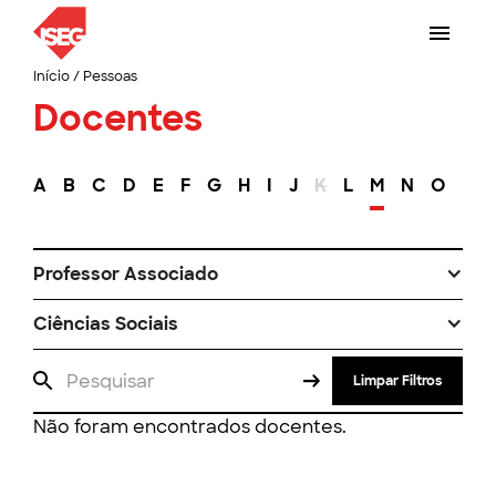
Início
/
Pessoas
Docentes
A
B
C
D
E
F
G
H
I
J
K
L
M
N
O
P
Professor Associado
Ciências Sociais
Limpar Filtros
Não foram encontrados docentes.