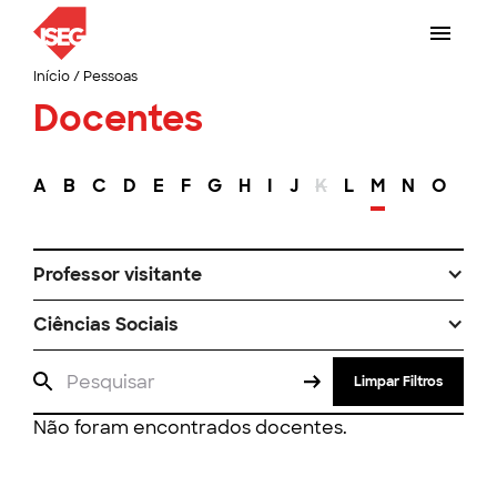
Início
/
Pessoas
Docentes
A
B
C
D
E
F
G
H
I
J
K
L
M
N
O
P
Professor visitante
Ciências Sociais
Limpar Filtros
Não foram encontrados docentes.