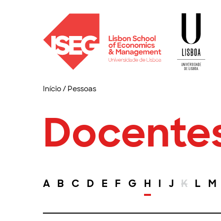
Início
/
Pessoas
Docente
A
B
C
D
E
F
G
H
I
J
K
L
M