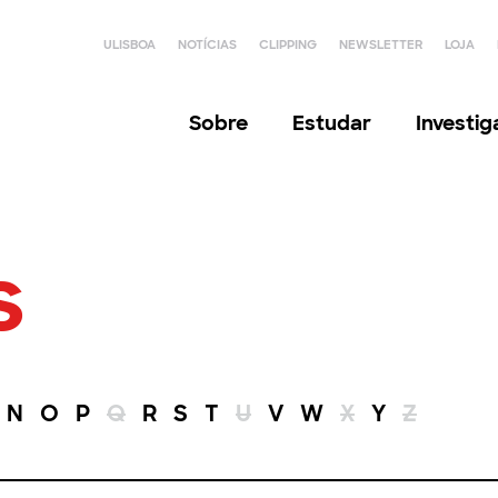
ULISBOA
NOTÍCIAS
CLIPPING
NEWSLETTER
LOJA
Sobre
Estudar
Investi
s
N
O
P
Q
R
S
T
U
V
W
X
Y
Z