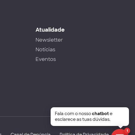
s
Atualidade
Newsletter
Notícias
Eventos
Fala com o nosso
chatbot
e
esclarece as tuas dúvidas.
1
s
Canal de Denúncia
Política de Privacidade