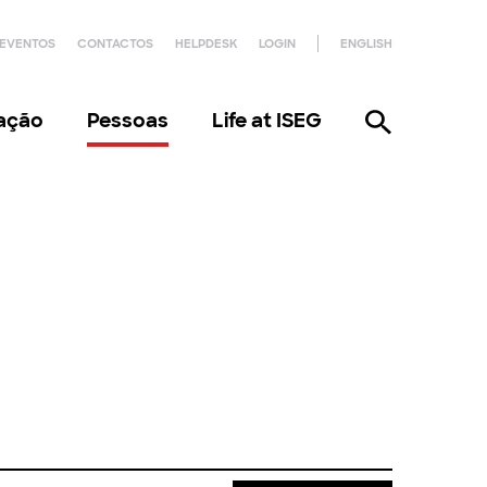
EVENTOS
CONTACTOS
HELPDESK
LOGIN
ENGLISH
gação
Pessoas
Life at ISEG