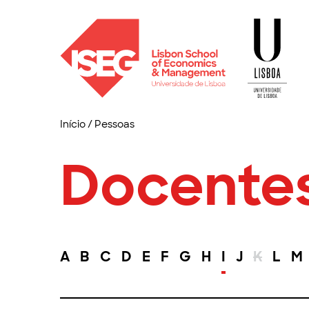
Início
/
Pessoas
Docente
A
B
C
D
E
F
G
H
I
J
K
L
M