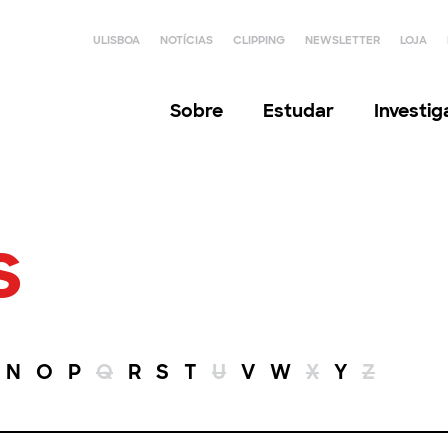
ULISBOA
NOTÍCIAS
CLIPPING
NEWSLETTER
LOJA
Sobre
Estudar
Investi
s
N
O
P
Q
R
S
T
U
V
W
X
Y
Z