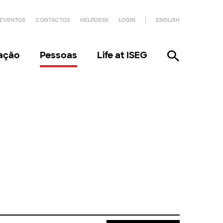
EVENTOS
CONTACTOS
HELPDESK
LOGIN
ENGLISH
gação
Pessoas
Life at ISEG