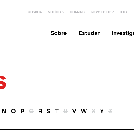
ULISBOA
NOTÍCIAS
CLIPPING
NEWSLETTER
LOJA
Sobre
Estudar
Investi
s
N
O
P
Q
R
S
T
U
V
W
X
Y
Z