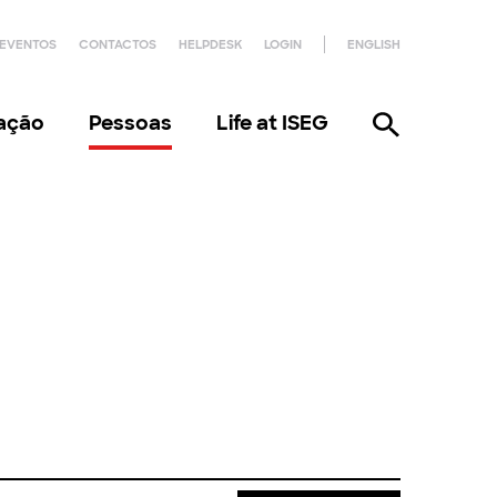
EVENTOS
CONTACTOS
HELPDESK
LOGIN
ENGLISH
gação
Pessoas
Life at ISEG