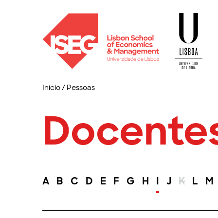
Início
/
Pessoas
Docente
A
B
C
D
E
F
G
H
I
J
K
L
M