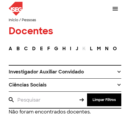
Início
/
Pessoas
Docentes
A
B
C
D
E
F
G
H
I
J
K
L
M
N
O
P
Investigador Auxiliar Convidado
Ciências Sociais
Limpar Filtros
Não foram encontrados docentes.