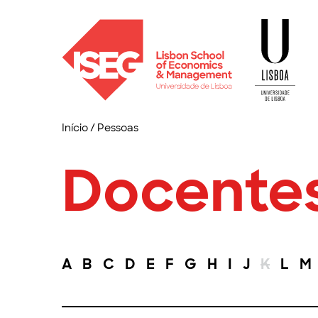
Início
/
Pessoas
Docente
A
B
C
D
E
F
G
H
I
J
K
L
M