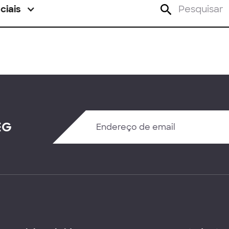
ciais
EG