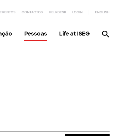
EVENTOS
CONTACTOS
HELPDESK
LOGIN
ENGLISH
gação
Pessoas
Life at ISEG