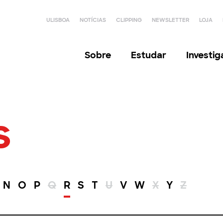
ULISBOA
NOTÍCIAS
CLIPPING
NEWSLETTER
LOJA
Sobre
Estudar
Investi
s
N
O
P
Q
R
S
T
U
V
W
X
Y
Z