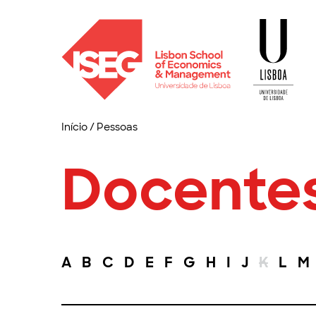
Início
/
Pessoas
Docente
A
B
C
D
E
F
G
H
I
J
K
L
M