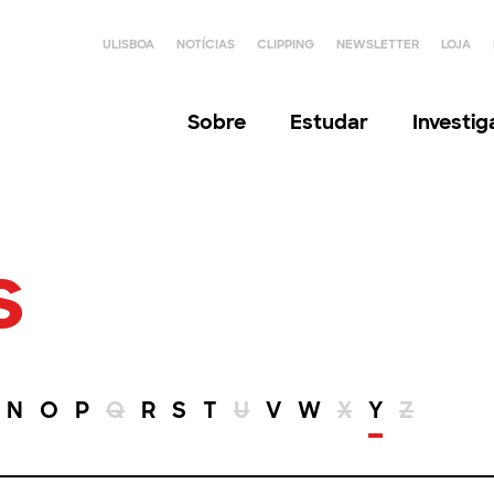
ULISBOA
NOTÍCIAS
CLIPPING
NEWSLETTER
LOJA
Sobre
Estudar
Investi
s
N
O
P
Q
R
S
T
U
V
W
X
Y
Z