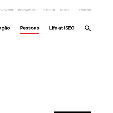
EVENTOS
CONTACTOS
HELPDESK
LOGIN
ENGLISH
gação
Pessoas
Life at ISEG