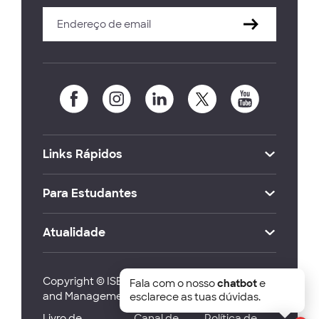
Links Rápidos
Para Estudantes
Atualidade
Copyright © ISEG Lisbon School of Economics
Fala com o nosso
chatbot
e
and Management 2026
esclarece as tuas dúvidas.
Livro de
Canal de
Política de