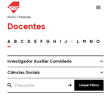
Início
/
Pessoas
Docentes
A
B
C
D
E
F
G
H
I
J
K
L
M
N
O
P
Investigador Auxiliar Convidado
Ciências Sociais
Limpar Filtros