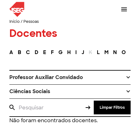
Início
/
Pessoas
Docentes
A
B
C
D
E
F
G
H
I
J
K
L
M
N
O
P
Professor Auxiliar Convidado
Ciências Sociais
Limpar Filtros
Não foram encontrados docentes.