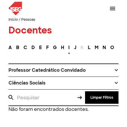
Início
/
Pessoas
Docentes
A
B
C
D
E
F
G
H
I
J
K
L
M
N
O
P
Professor Catedrático Convidado
Ciências Sociais
Limpar Filtros
Não foram encontrados docentes.