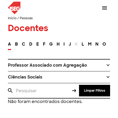
Início
/
Pessoas
Docentes
A
B
C
D
E
F
G
H
I
J
K
L
M
N
O
P
Professor Associado com Agregação
Ciências Sociais
Limpar Filtros
Não foram encontrados docentes.