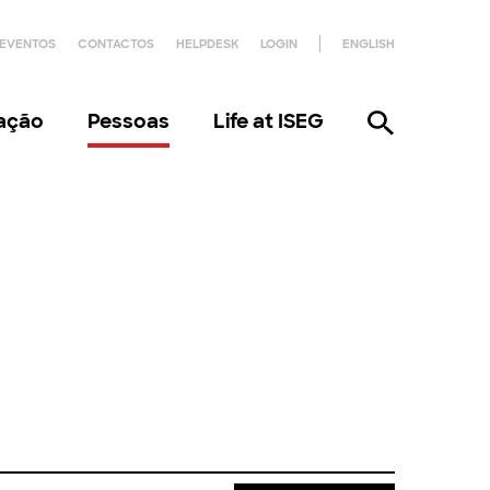
EVENTOS
CONTACTOS
HELPDESK
LOGIN
ENGLISH
gação
Pessoas
Life at ISEG