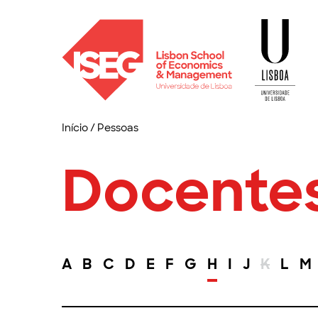
Início
/
Pessoas
Docente
A
B
C
D
E
F
G
H
I
J
K
L
M