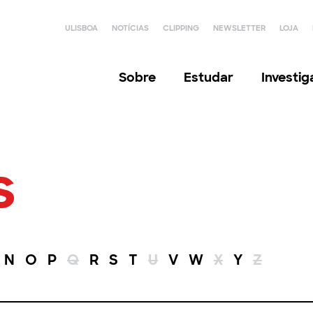
ULISBOA
NOTÍCIAS
CLIPPING
NEWSLETTER
LOJA
Sobre
Estudar
Investi
s
N
O
P
Q
R
S
T
U
V
W
X
Y
Z