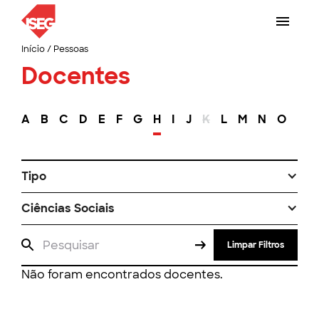
Início
/
Pessoas
Docentes
A
B
C
D
E
F
G
H
I
J
K
L
M
N
O
P
Tipo
Ciências Sociais
Limpar Filtros
Não foram encontrados docentes.