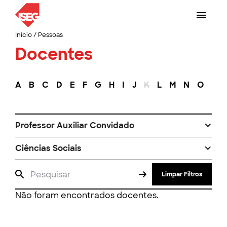
Início
/
Pessoas
Docentes
A
B
C
D
E
F
G
H
I
J
K
L
M
N
O
P
Professor Auxiliar Convidado
Ciências Sociais
Limpar Filtros
Não foram encontrados docentes.