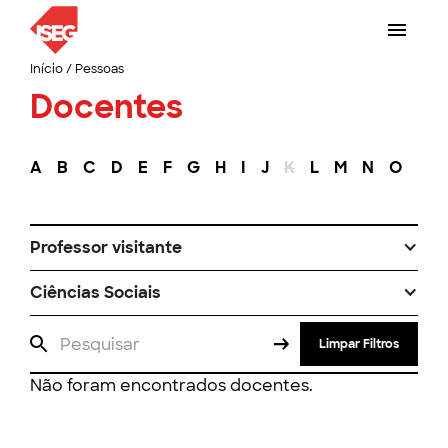
Início
/
Pessoas
Docentes
A
B
C
D
E
F
G
H
I
J
K
L
M
N
O
P
Professor visitante
Ciências Sociais
Limpar Filtros
Não foram encontrados docentes.