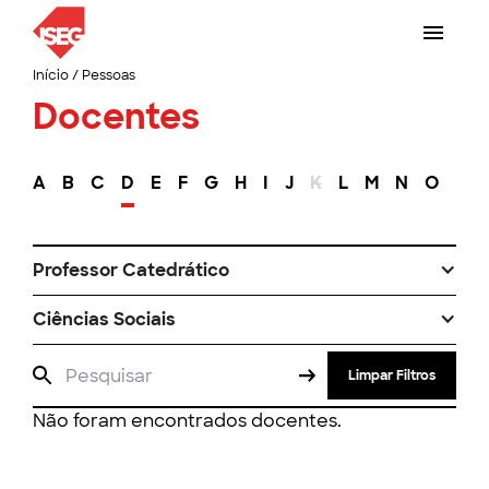
Início
/
Pessoas
Docentes
A
B
C
D
E
F
G
H
I
J
K
L
M
N
O
P
Professor Catedrático
Ciências Sociais
Limpar Filtros
Não foram encontrados docentes.