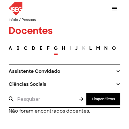
Início
/
Pessoas
Docentes
A
B
C
D
E
F
G
H
I
J
K
L
M
N
O
P
Assistente Convidado
Ciências Sociais
Limpar Filtros
Não foram encontrados docentes.