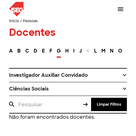
Início
/
Pessoas
Docentes
A
B
C
D
E
F
G
H
I
J
K
L
M
N
O
P
Investigador Auxiliar Convidado
Ciências Sociais
Limpar Filtros
Não foram encontrados docentes.