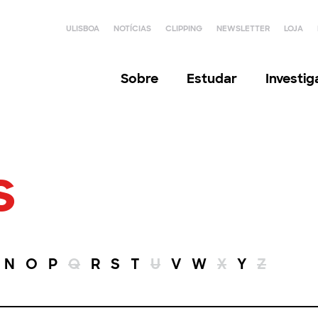
ULISBOA
NOTÍCIAS
CLIPPING
NEWSLETTER
LOJA
Sobre
Estudar
Investi
s
N
O
P
Q
R
S
T
U
V
W
X
Y
Z