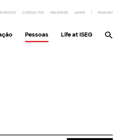
EVENTOS
CONTACTOS
HELPDESK
LOGIN
ENGLISH
gação
Pessoas
Life at ISEG