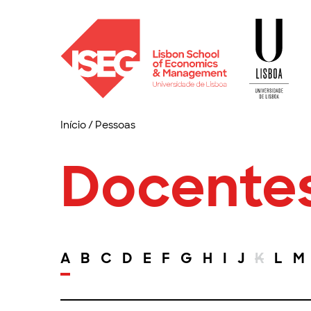
Início
/
Pessoas
Docente
A
B
C
D
E
F
G
H
I
J
K
L
M