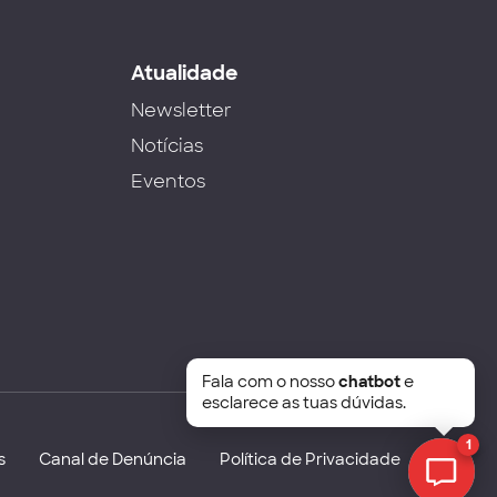
s
Atualidade
Newsletter
Notícias
Eventos
Fala com o nosso
chatbot
e
esclarece as tuas dúvidas.
1
s
Canal de Denúncia
Política de Privacidade
Chat