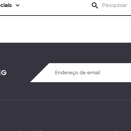
ciais
EG