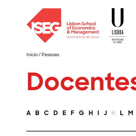
Início
/
Pessoas
Docente
A
B
C
D
E
F
G
H
I
J
K
L
M