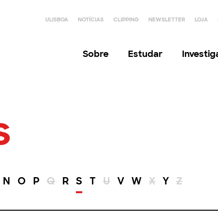
ULISBOA
NOTÍCIAS
CLIPPING
NEWSLETTER
LOJA
Sobre
Estudar
Investi
s
N
O
P
Q
R
S
T
U
V
W
X
Y
Z