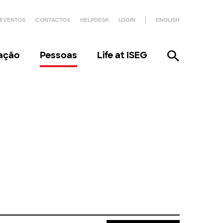
EVENTOS
CONTACTOS
HELPDESK
LOGIN
ENGLISH
gação
Pessoas
Life at ISEG