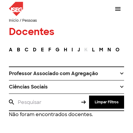
Início
/
Pessoas
Docentes
A
B
C
D
E
F
G
H
I
J
K
L
M
N
O
P
Professor Associado com Agregação
Ciências Sociais
Limpar Filtros
Não foram encontrados docentes.