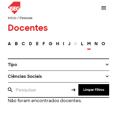
Início
/
Pessoas
Docentes
A
B
C
D
E
F
G
H
I
J
K
L
M
N
O
P
Tipo
Ciências Sociais
Limpar Filtros
Não foram encontrados docentes.