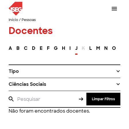
Início
/
Pessoas
Docentes
A
B
C
D
E
F
G
H
I
J
K
L
M
N
O
P
Tipo
Ciências Sociais
Limpar Filtros
Não foram encontrados docentes.