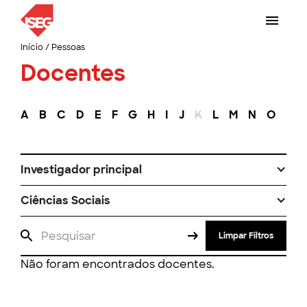
Início
/
Pessoas
Docentes
A
B
C
D
E
F
G
H
I
J
K
L
M
N
O
P
Investigador principal
Ciências Sociais
Limpar Filtros
Não foram encontrados docentes.