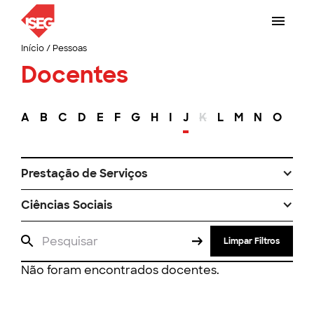
Início
/
Pessoas
Docentes
A
B
C
D
E
F
G
H
I
J
K
L
M
N
O
P
Prestação de Serviços
Ciências Sociais
Limpar Filtros
Não foram encontrados docentes.