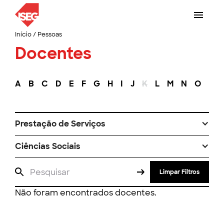
Início
/
Pessoas
Docentes
A
B
C
D
E
F
G
H
I
J
K
L
M
N
O
P
Prestação de Serviços
Ciências Sociais
Limpar Filtros
Não foram encontrados docentes.