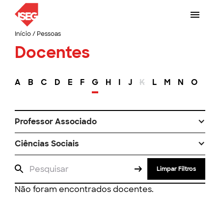
Início
/
Pessoas
Docentes
A
B
C
D
E
F
G
H
I
J
K
L
M
N
O
P
Professor Associado
Ciências Sociais
Limpar Filtros
Não foram encontrados docentes.