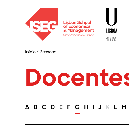
Início
/
Pessoas
Docente
A
B
C
D
E
F
G
H
I
J
K
L
M