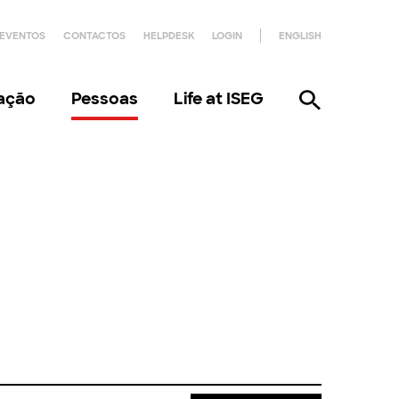
EVENTOS
CONTACTOS
HELPDESK
LOGIN
ENGLISH
gação
Pessoas
Life at ISEG