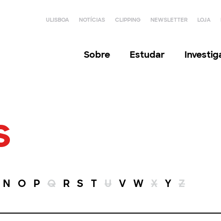
ULISBOA
NOTÍCIAS
CLIPPING
NEWSLETTER
LOJA
Sobre
Estudar
Investi
s
N
O
P
Q
R
S
T
U
V
W
X
Y
Z