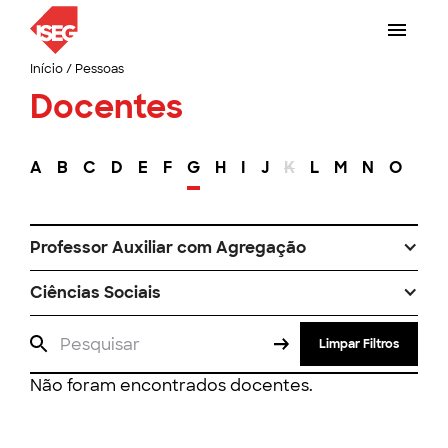
Início
/
Pessoas
Docentes
A
B
C
D
E
F
G
H
I
J
K
L
M
N
O
P
Professor Auxiliar com Agregação
Ciências Sociais
Limpar Filtros
Não foram encontrados docentes.