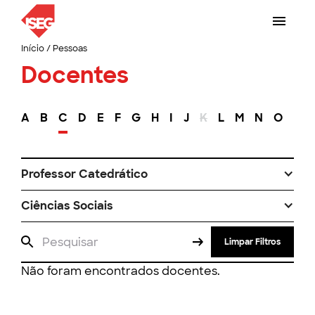
Início
/
Pessoas
Docentes
A
B
C
D
E
F
G
H
I
J
K
L
M
N
O
P
Professor Catedrático
Ciências Sociais
Limpar Filtros
Não foram encontrados docentes.