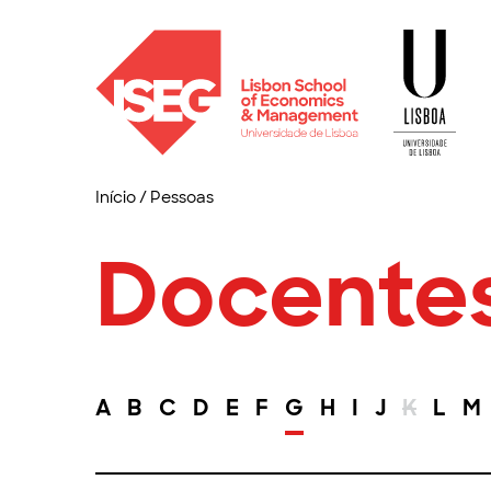
Início
/
Pessoas
Docente
A
B
C
D
E
F
G
H
I
J
K
L
M