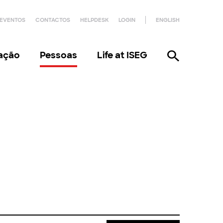
EVENTOS
CONTACTOS
HELPDESK
LOGIN
ENGLISH
gação
Pessoas
Life at ISEG