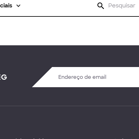
ciais
EG