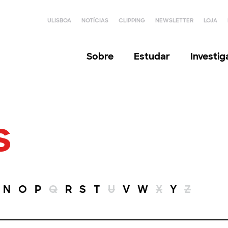
ULISBOA
NOTÍCIAS
CLIPPING
NEWSLETTER
LOJA
Sobre
Estudar
Investi
s
N
O
P
Q
R
S
T
U
V
W
X
Y
Z