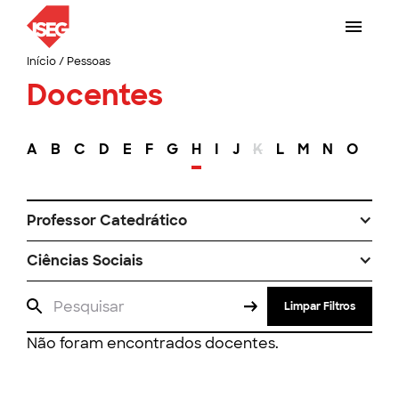
Início
/
Pessoas
Docentes
A
B
C
D
E
F
G
H
I
J
K
L
M
N
O
P
Professor Catedrático
Ciências Sociais
Limpar Filtros
Não foram encontrados docentes.