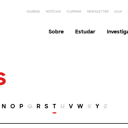
ULISBOA
NOTÍCIAS
CLIPPING
NEWSLETTER
LOJA
Sobre
Estudar
Investi
s
N
O
P
Q
R
S
T
U
V
W
X
Y
Z