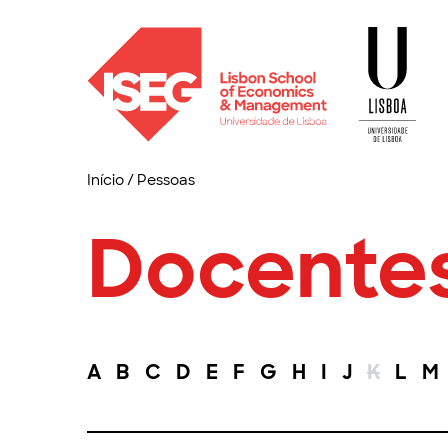
Início
/
Pessoas
Docente
A
B
C
D
E
F
G
H
I
J
K
L
M