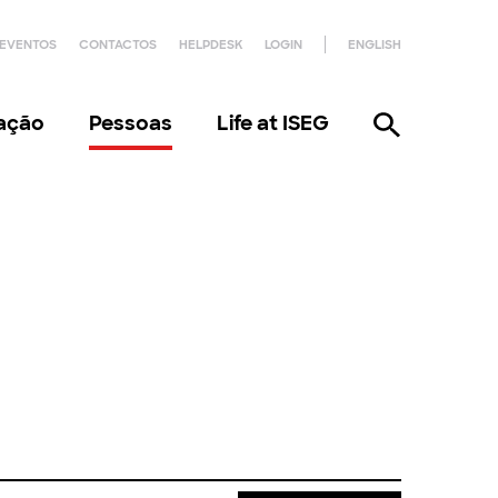
EVENTOS
CONTACTOS
HELPDESK
LOGIN
ENGLISH
gação
Pessoas
Life at ISEG