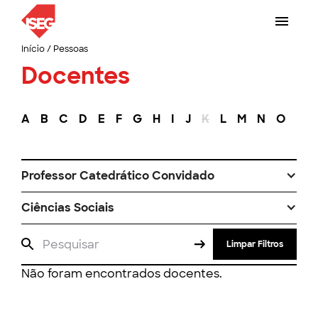
Início
/
Pessoas
Docentes
A
B
C
D
E
F
G
H
I
J
K
L
M
N
O
P
Professor Catedrático Convidado
Ciências Sociais
Limpar Filtros
Não foram encontrados docentes.