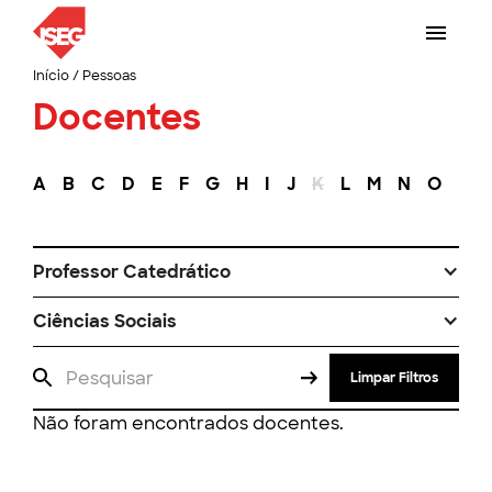
Início
/
Pessoas
Docentes
A
B
C
D
E
F
G
H
I
J
K
L
M
N
O
P
Professor Catedrático
Ciências Sociais
Limpar Filtros
Não foram encontrados docentes.